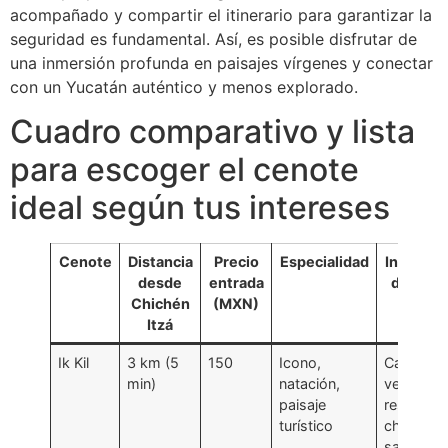
acompañado y compartir el itinerario para garantizar la
seguridad es fundamental. Así, es posible disfrutar de
una inmersión profunda en paisajes vírgenes y conectar
con un Yucatán auténtico y menos explorado.
Cuadro comparativo y lista
para escoger el cenote
ideal según tus intereses
Cenote
Distancia
Precio
Especialidad
Instalac
desde
entrada
disponi
Chichén
(MXN)
Itzá
Ik Kil
3 km (5
150
Icono,
Casilleros
min)
natación,
vestidore
paisaje
restauran
turístico
chalecos
salvavid