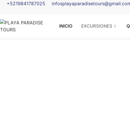
+5219841787025
infosplayaparadisetours@gmail.co
INICIO
EXCURSIONES
Q