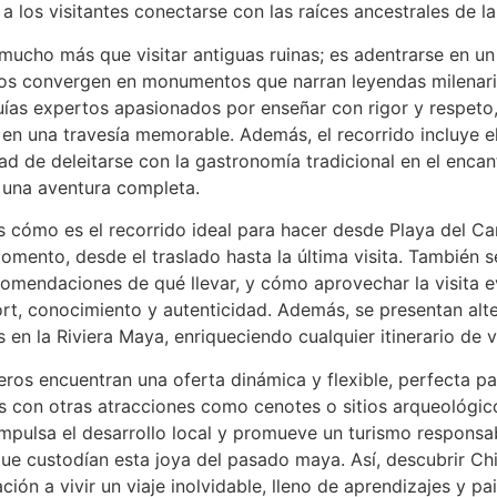
 a los visitantes conectarse con las raíces ancestrales de l
 mucho más que visitar antiguas ruinas; es adentrarse en u
giosos convergen en monumentos que narran leyendas milenar
uías expertos apasionados por enseñar con rigor y respet
 en una travesía memorable. Además, el recorrido incluye e
dad de deleitarse con la gastronomía tradicional en el enc
e una aventura completa.
s cómo es el recorrido ideal para hacer desde Playa del Ca
mento, desde el traslado hasta la última visita. También s
comendaciones de qué llevar, y cómo aprovechar la visita e
ort, conocimiento y autenticidad. Además, se presentan alte
s en la Riviera Maya, enriqueciendo cualquier itinerario de v
ajeros encuentran una oferta dinámica y flexible, perfecta 
es con otras atracciones como cenotes o sitios arqueológi
impulsa el desarrollo local y promueve un turismo responsab
ue custodían esta joya del pasado maya. Así, descubrir Chi
ión a vivir un viaje inolvidable, lleno de aprendizajes y pa