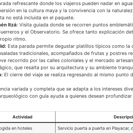
rada refrescante donde los viajeros pueden nadar en aguas c
rsión en la cultura maya y la convivencia con la naturalez
ta no está incluida en el paquete.
én Itzá:
Visita guiada donde se recorren puntos emblemát
uerreros y el Observatorio. Se ofrece tanto explicación de
ropio ritmo.
id:
Esta parada permite degustar platillos típicos como la co
saladas tradicionales, acompañados de frutas y postres reg
ve recorrido por las calles coloniales y el mercado artesa
ico, que resalta por su arquitectura y su ambiente tranqui
n:
El cierre del viaje se realiza regresando al mismo punto 
cia variada y completa que se adapta a los intereses diver
io arqueológico con guía ayuda a quienes desean profundizar
Actividad
Descripc
ogida en hoteles
Servicio puerta a puerta en Playacar,