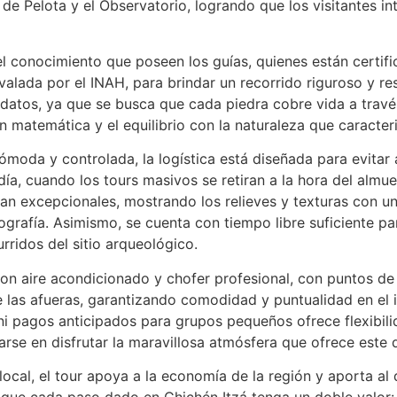
 de Pelota y el Observatorio, logrando que los visitantes i
el conocimiento que poseen los guías, quienes están certifi
da por el INAH, para brindar un recorrido riguroso y res
r datos, ya que se busca que cada piedra cobre vida a trav
ón matemática y el equilibrio con la naturaleza que caracteri
ómoda y controlada, la logística está diseñada para evitar
ía, cuando los tours masivos se retiran a la hora del almue
sean excepcionales, mostrando los relieves y texturas con u
tografía. Asimismo, se cuenta con tiempo libre suficiente pa
ridos del sitio arqueológico.
on aire acondicionado y chofer profesional, con puntos de 
 las afueras, garantizando comodidad y puntualidad en el i
 ni pagos anticipados para grupos pequeños ofrece flexibil
arse en disfrutar la maravillosa atmósfera que ofrece este 
ocal, el tour apoya a la economía de la región y aporta al d
ue cada paso dado en Chichén Itzá tenga un doble valor: h