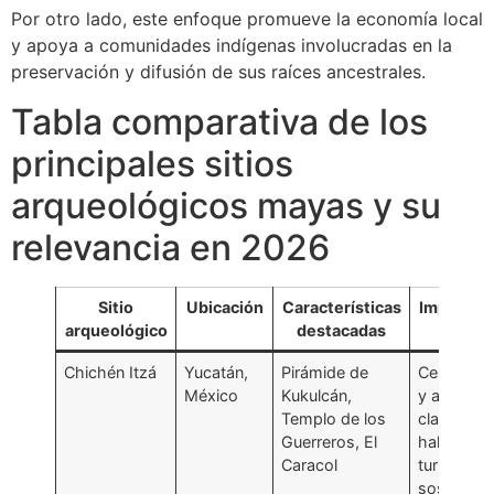
Por otro lado, este enfoque promueve la economía local
y apoya a comunidades indígenas involucradas en la
preservación y difusión de sus raíces ancestrales.
Tabla comparativa de los
principales sitios
arqueológicos mayas y su
relevancia en 2026
Sitio
Ubicación
Características
Importanc
arqueológico
destacadas
202
Chichén Itzá
Yucatán,
Pirámide de
Centro tur
México
Kukulcán,
y arqueol
Templo de los
clave, nu
Guerreros, El
hallazgos
Caracol
turismo
sostenibl