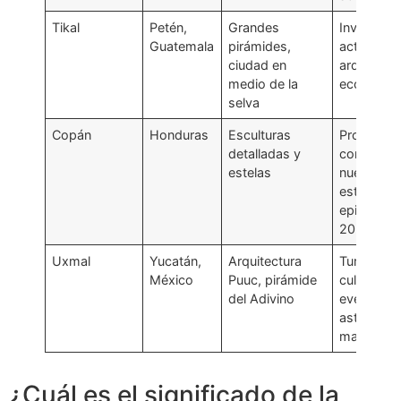
Tikal
Petén,
Grandes
Investiga
Guatemala
pirámides,
actuales 
ciudad en
arquitectu
medio de la
ecología 
selva
Copán
Honduras
Esculturas
Programa
detalladas y
conservac
estelas
nuevos
estudios
epigráfico
2026
Uxmal
Yucatán,
Arquitectura
Turismo
México
Puuc, pirámide
cultural y
del Adivino
eventos s
astronomí
maya
¿Cuál es el significado de la