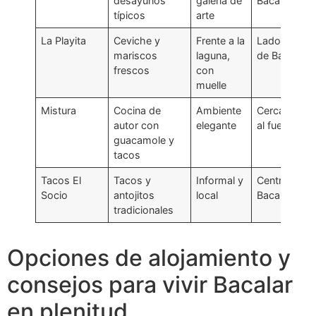
desayunos
galería de
Bacalar
típicos
arte
La Playita
Ceviche y
Frente a la
Lado este
mariscos
laguna,
de Bacalar
frescos
con
muelle
Mistura
Cocina de
Ambiente
Cercano
autor con
elegante
al fuerte
guacamole y
tacos
Tacos El
Tacos y
Informal y
Centro de
Socio
antojitos
local
Bacalar
tradicionales
Opciones de alojamiento y
consejos para vivir Bacalar
en plenitud